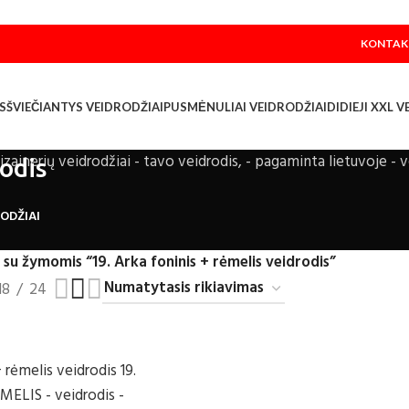
KONTAK
S
ŠVIEČIANTYS VEIDRODŽIAI
PUSMĖNULIAI VEIDRODŽIAI
DIDIEJI XXL 
rodis
RODŽIAI
su žymomis “19. Arka foninis + rėmelis veidrodis”
18
24