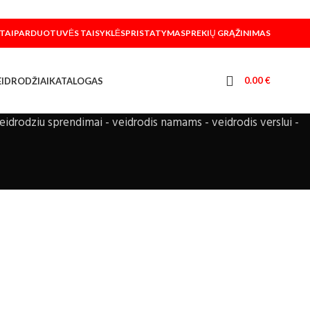
TAI
PARDUOTUVĖS TAISYKLĖS
PRISTATYMAS
PREKIŲ GRĄŽINIMAS
0.00
€
VEIDRODŽIAI
KATALOGAS