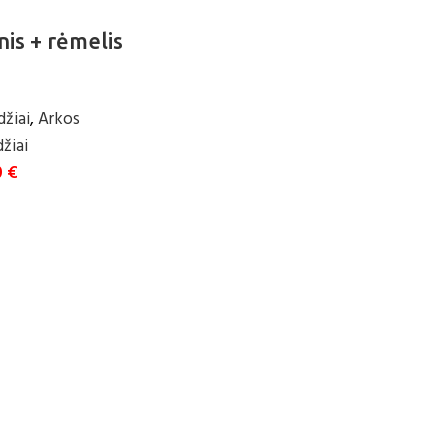
nis + rėmelis
džiai
,
Arkos
žiai
0
€