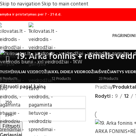
Skip to navigation
Skip to main content
amyba ir pristatymas per 7 - 21 d.d.
PAGRINDINI
19. Arka foninis + rėmelis veid
PUSMĖNULIAI VEIDRODŽIAI
XXL DIDIEJI VEIDRODŽIAI
ŠVIEČIANTYS VEID
6 Products
12 Products
23 Products
Pradžia
/
Produktai 
Filtruoti pagal kainą
Rodyti
9
12
Filtruoti
Geriausiai