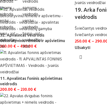
19. Arka foni
veidrodis
Šviečiantys veidro
šviečiantys veidrod
32. Apvalintas veidrodis
dekoratyviniu rėmeliu ir apšvietimu
250.00
€
–
290.0
360.00
€
–
490.00
€
Užsakyti
11. Apvalintas foninis apšvietimas
veidrodis
200.00
€
–
230.00
€