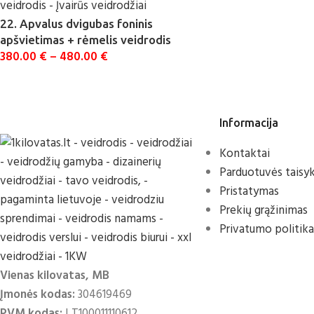
22. Apvalus dvigubas foninis
apšvietimas + rėmelis veidrodis
380.00
€
–
480.00
€
Informacija
Kontaktai
Parduotuvės taisyk
Pristatymas
Prekių grąžinimas
Privatumo politika
Vienas kilovatas, MB
Įmonės kodas:
304619469
PVM kodas:
LT100011110612