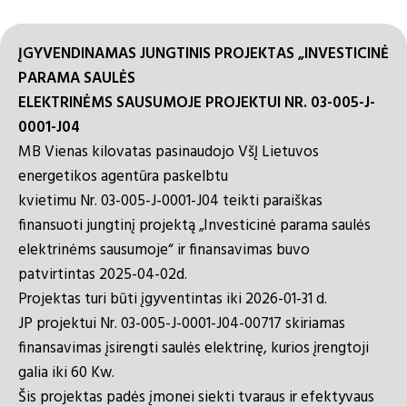
ĮGYVENDINAMAS JUNGTINIS PROJEKTAS „INVESTICINĖ
PARAMA SAULĖS
ELEKTRINĖMS SAUSUMOJE PROJEKTUI NR. 03-005-J-
0001-J04
MB Vienas kilovatas pasinaudojo VšĮ Lietuvos
energetikos agentūra paskelbtu
kvietimu Nr. 03-005-J-0001-J04 teikti paraiškas
finansuoti jungtinį projektą „Investicinė parama saulės
elektrinėms sausumoje“ ir finansavimas buvo
patvirtintas 2025-04-02d.
Projektas turi būti įgyventintas iki 2026-01-31 d.
JP projektui Nr. 03-005-J-0001-J04-00717 skiriamas
finansavimas įsirengti saulės elektrinę, kurios įrengtoji
galia iki 60 Kw.
Šis projektas padės įmonei siekti tvaraus ir efektyvaus