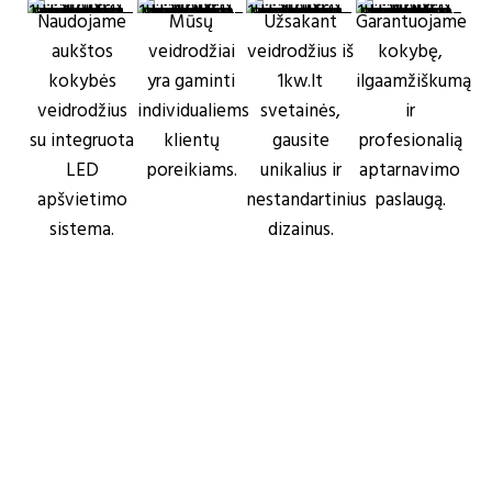
Naudojame
Mūsų
Užsakant
Garantuojame
aukštos
veidrodžiai
veidrodžius iš
kokybę,
kokybės
yra gaminti
1kw.lt
ilgaamžiškumą
veidrodžius
individualiems
svetainės,
ir
su integruota
klientų
gausite
profesionalią
LED
poreikiams.
unikalius ir
aptarnavimo
apšvietimo
nestandartinius
paslaugą.
sistema.
dizainus.