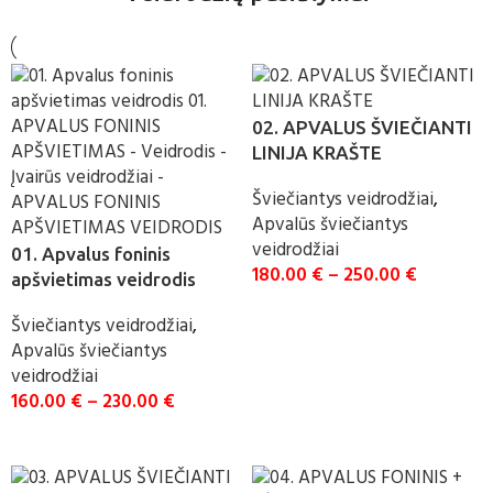
02. APVALUS ŠVIEČIANTI
LINIJA KRAŠTE
Šviečiantys veidrodžiai
,
Apvalūs šviečiantys
veidrodžiai
01. Apvalus foninis
180.00
€
–
250.00
€
apšvietimas veidrodis
SELECT OPTIONS
Šviečiantys veidrodžiai
,
Apvalūs šviečiantys
veidrodžiai
160.00
€
–
230.00
€
SELECT OPTIONS