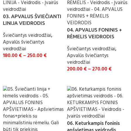
03. APVALUS ŠVIEČIANTI
LINIJA VEIDRODIS
04. APVALUS FONINIS +
Šviečiantys veidrodžiai
,
RĖMELIS VEIDRODIS
Apvalūs šviečiantys
veidrodžiai
Šviečiantys veidrodžiai
,
180.00
€
–
250.00
€
Apvalūs šviečiantys
veidrodžiai
SELECT OPTIONS
200.00
€
–
270.00
€
SELECT OPTIONS
06. Keturkampis foninis
apšvietimas veidrodis