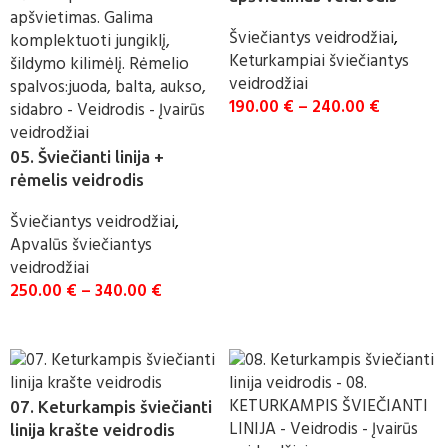
Šviečiantys veidrodžiai
,
Keturkampiai šviečiantys
veidrodžiai
190.00
€
–
240.00
€
UŽSAKYTI
05. Šviečianti linija +
rėmelis veidrodis
Šviečiantys veidrodžiai
,
Apvalūs šviečiantys
veidrodžiai
250.00
€
–
340.00
€
UŽSAKYTI
07. Keturkampis šviečianti
linija krašte veidrodis