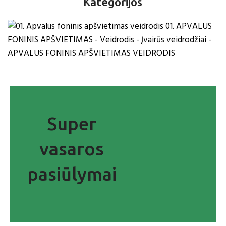
Kategorijos
Šviečiantys veidrodžiai
Super
vasaros
pasiūlymai