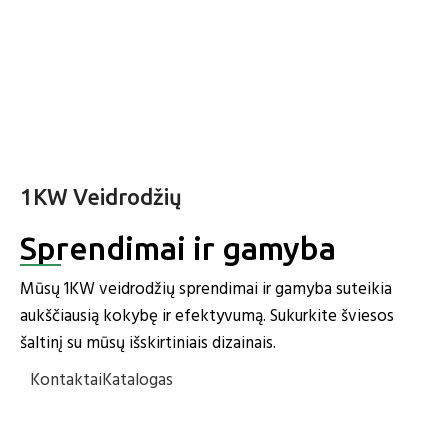
1KW.LT - veidrodžių sprendimai ir
1KW Veidrodžių
gamyba
Sprendimai ir gamyba
Mūsų 1KW veidrodžių sprendimai ir gamyba suteikia
aukščiausią kokybę ir efektyvumą. Sukurkite šviesos
šaltinį su mūsų išskirtiniais dizainais.
Kontaktai
Katalogas