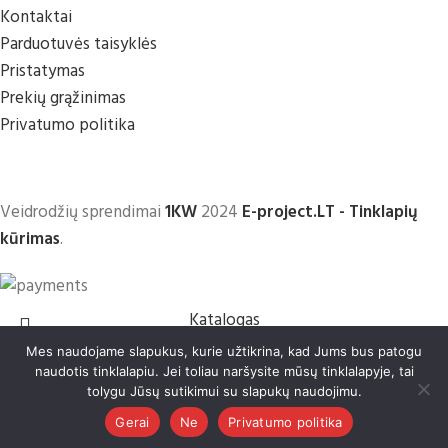
Kontaktai
Parduotuvės taisyklės
Pristatymas
Prekių grąžinimas
Privatumo politika
Veidrodžių sprendimai
1KW
2024
E-project.LT - Tinklapių
kūrimas
.
Katalogas
Mes naudojame slapukus, kurie užtikrina, kad Jums bus patogu
Krepšelis
naudotis tinklalapiu. Jei toliau naršysite mūsų tinklalapyje, tai
tolygu Jūsų sutikimui su slapukų naudojimu.
Search
Gerai
Ne
Privatumo politika
Pradėkite rašyti, kad matytumėt prekes kurių ieškote.