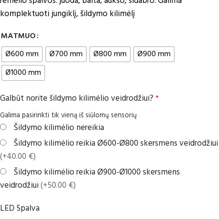
rėmelio spalvos: juoda, balta, aukso, sidabro. Galima
komplektuoti jungiklį, šildymo kilimėlį
MATMUO
Ø600 mm
Ø700 mm
Ø800 mm
Ø900 mm
Ø1000 mm
Galbūt norite šildymo kilimėlio veidrodžiui?
*
Galima pasirinkti tik vieną iš siūlomų sensorių
Šildymo kilimėlio nereikia
Šildymo kilimėlio reikia Ø600-Ø800 skersmens veidrodžiui
(+40.00 €)
Šildymo kilimėlio reikia Ø900-Ø1000 skersmens
veidrodžiui
(+50.00 €)
LED Spalva