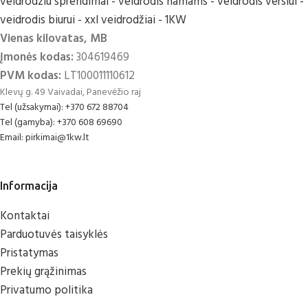
Vienas kilovatas, MB
Įmonės kodas:
304619469
PVM kodas:
LT100011110612
Klevų g. 49 Vaivadai, Panevėžio raj
Tel (užsakymai): +370 672 88704
Tel (gamyba): +370 608 69690
Email: pirkimai@1kw.lt
Informacija
Kontaktai
Parduotuvės taisyklės
Pristatymas
Prekių grąžinimas
Privatumo politika