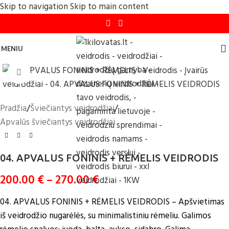
Skip to navigation
Skip to main content
MENIU
Click to enlarge
Pradžia
/
Šviečiantys veidrodžiai
/
Apvalūs šviečiantys veidrodžiai
04. APVALUS FONINIS + RĖMELIS VEIDRODIS
200.00
€
–
270.00
€
04. APVALUS FONINIS + RĖMELIS VEIDRODIS –
Apšvietimas
iš veidrodžio nugarėlės, su minimalistiniu rėmeliu. Galimos