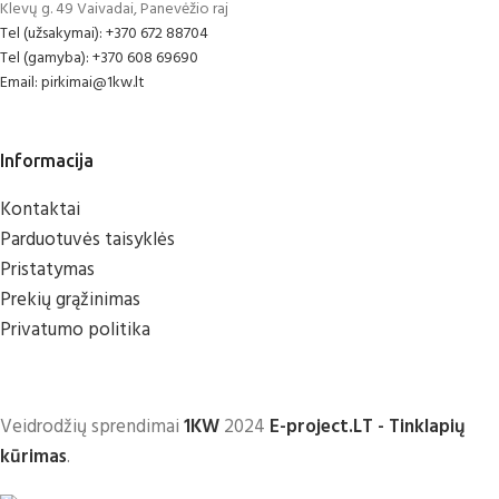
Klevų g. 49 Vaivadai, Panevėžio raj
Tel (užsakymai): +370 672 88704
Tel (gamyba): +370 608 69690
Email: pirkimai@1kw.lt
Informacija
Kontaktai
Parduotuvės taisyklės
Pristatymas
Prekių grąžinimas
Privatumo politika
Veidrodžių sprendimai
1KW
2024
E-project.LT - Tinklapių
kūrimas
.