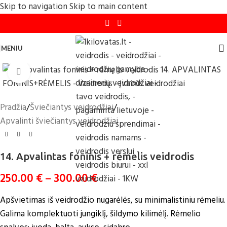
Skip to navigation
Skip to main content
MENIU
Click to enlarge
Pradžia
/
Šviečiantys veidrodžiai
/
Apvalinti šviečiantys veidrodžiai
14. Apvalintas foninis + rėmelis veidrodis
250.00
€
–
300.00
€
Apšvietimas iš veidrodžio nugarėlės, su minimalistiniu rėmeliu.
Galima komplektuoti jungiklį, šildymo kilimėlį. Rėmelio