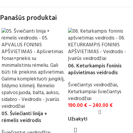
Panašūs produktai
06. Keturkampis foninis
apšvietimas veidrodis
Šviečiantys veidrodžiai
,
Keturkampiai šviečiantys
veidrodžiai
190.00
€
–
240.00
€
05. Šviečianti linija +
Užsakyti
rėmelis veidrodis
Šviečiantys veidrodžiai
,