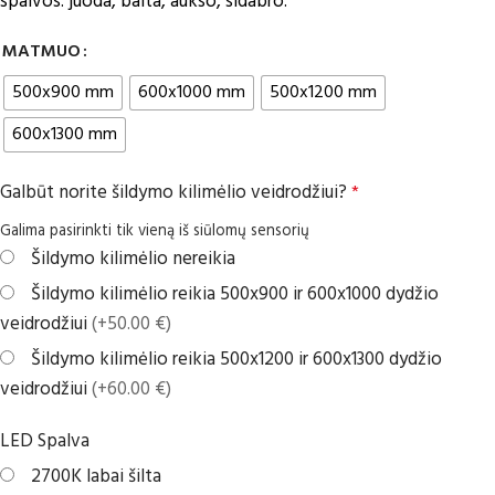
spalvos: juoda, balta, aukso, sidabro.
MATMUO
500x900 mm
600x1000 mm
500x1200 mm
600x1300 mm
Galbūt norite šildymo kilimėlio veidrodžiui?
*
Galima pasirinkti tik vieną iš siūlomų sensorių
Šildymo kilimėlio nereikia
Šildymo kilimėlio reikia 500x900 ir 600x1000 dydžio
veidrodžiui
(+50.00 €)
Šildymo kilimėlio reikia 500x1200 ir 600x1300 dydžio
veidrodžiui
(+60.00 €)
LED Spalva
2700K labai šilta