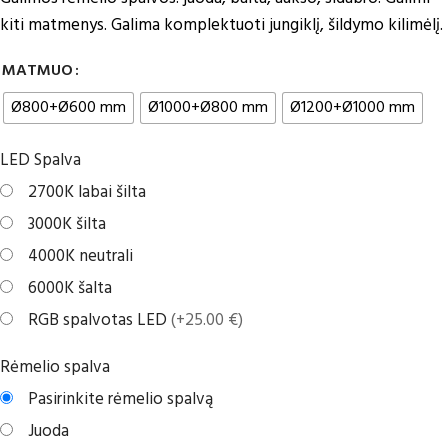
kiti matmenys. Galima komplektuoti jungiklį, šildymo kilimėlį.
MATMUO
Ø800+Ø600 mm
Ø1000+Ø800 mm
Ø1200+Ø1000 mm
LED Spalva
2700K labai šilta
3000K šilta
4000K neutrali
6000K šalta
RGB spalvotas LED
(+25.00 €)
Rėmelio spalva
Pasirinkite rėmelio spalvą
Juoda