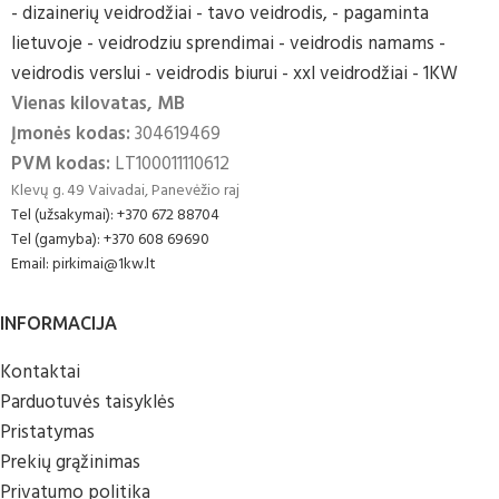
Vienas kilovatas, MB
Įmonės kodas:
304619469
PVM kodas:
LT100011110612
Klevų g. 49 Vaivadai, Panevėžio raj
Tel (užsakymai): +370 672 88704
Tel (gamyba): +370 608 69690
Email: pirkimai@1kw.lt
INFORMACIJA
Kontaktai
Parduotuvės taisyklės
Pristatymas
Prekių grąžinimas
Privatumo politika