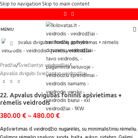
Skip to navigation
Skip to main content
MENIU
Click to enlarge
Pradžia
/
Šviečiantys veidrodžiai
/
Apvalūs dvigubi šviečiantys veidrodžiai
22. Apvalus dvigubas foninis apšvietimas +
rėmelis veidrodis
380.00
€
–
480.00
€
Apšvietimas iš veidrodžio nugarėlės, su minimalistiniu rėmeliu.
Galimos rėmelio spalvos: juoda, balta, aukso, sidabro. Galimi