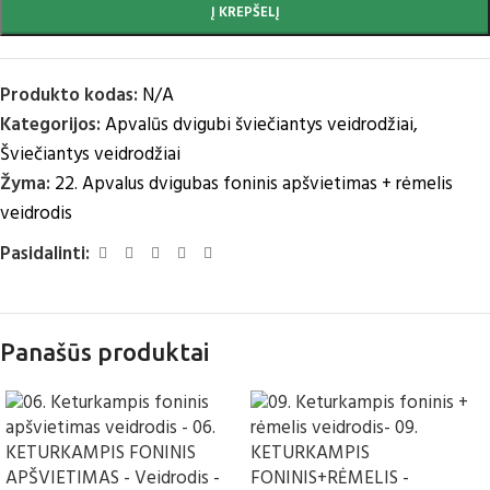
Į KREPŠELĮ
Produkto kodas:
N/A
Kategorijos:
Apvalūs dvigubi šviečiantys veidrodžiai
,
Šviečiantys veidrodžiai
Žyma:
22. Apvalus dvigubas foninis apšvietimas + rėmelis
veidrodis
Pasidalinti:
Panašūs produktai