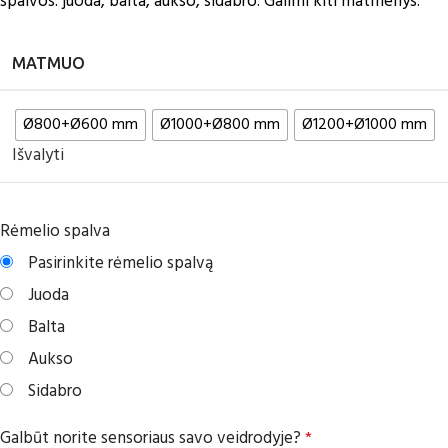
spalvos: juoda, balta, aukso, sidabro. Galimi kiti matmenys.
MATMUO
Ø800+Ø600 mm
Ø1000+Ø800 mm
Ø1200+Ø1000 mm
Išvalyti
Rėmelio spalva
Pasirinkite rėmelio spalvą
Juoda
Balta
Aukso
Sidabro
Galbūt norite sensoriaus savo veidrodyje?
*