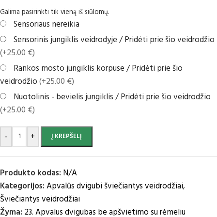
Galima pasirinkti tik vieną iš siūlomų.
Sensoriaus nereikia
Sensorinis jungiklis veidrodyje / Pridėti prie šio veidrodžio
(+25.00 €)
Rankos mosto jungiklis korpuse / Pridėti prie šio
veidrodžio
(+25.00 €)
Nuotolinis - bevielis jungiklis / Pridėti prie šio veidrodžio
(+25.00 €)
-
+
Į KREPŠELĮ
Produkto kodas:
N/A
Kategorijos:
Apvalūs dvigubi šviečiantys veidrodžiai
,
Šviečiantys veidrodžiai
Žyma:
23. Apvalus dvigubas be apšvietimo su rėmeliu