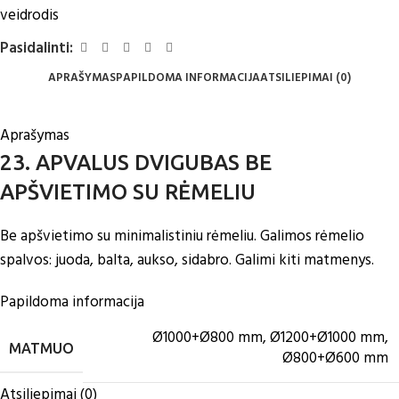
veidrodis
Pasidalinti:
APRAŠYMAS
PAPILDOMA INFORMACIJA
ATSILIEPIMAI (0)
Aprašymas
23. APVALUS DVIGUBAS BE
APŠVIETIMO SU RĖMELIU
Be apšvietimo su minimalistiniu rėmeliu. Galimos rėmelio
spalvos: juoda, balta, aukso, sidabro. Galimi kiti matmenys.
Papildoma informacija
Ø1000+Ø800 mm
,
Ø1200+Ø1000 mm
,
MATMUO
Ø800+Ø600 mm
Atsiliepimai (0)