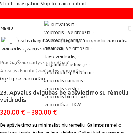
Skip to navigation
Skip to main content
MENIU
Click to enlarge
Pradžia
/
Šviečiantys veidrodžiai
/
Apvalūs dvigubi šviečiantys veidrodžiai
Grįžti prie veidrodžių
23. Apvalus dvigubas be apšvietimo su rėmeliu
veidrodis
320.00
€
–
380.00
€
Be apšvietimo su minimalistiniu rėmeliu. Galimos rėmelio