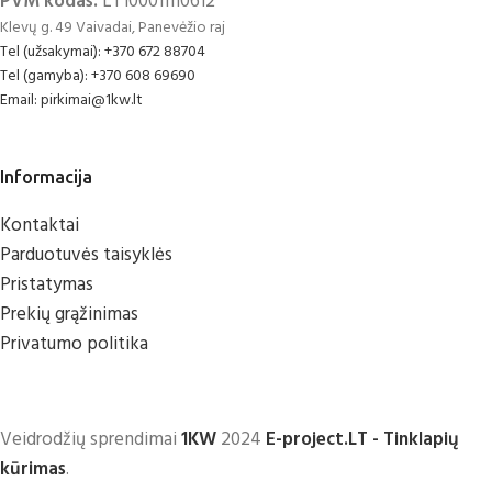
PVM kodas:
LT100011110612
Klevų g. 49 Vaivadai, Panevėžio raj
Tel (užsakymai): +370 672 88704
Tel (gamyba): +370 608 69690
Email: pirkimai@1kw.lt
Informacija
Kontaktai
Parduotuvės taisyklės
Pristatymas
Prekių grąžinimas
Privatumo politika
Veidrodžių sprendimai
1KW
2024
E-project.LT - Tinklapių
kūrimas
.