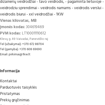
Vienas kilovatas, MB
Įmonės kodas:
304619469
PVM kodas:
LT100011110612
Klevų g. 49 Vaivadai, Panevėžio raj
Tel (užsakymai): +370 672 88704
Tel (gamyba): +370 608 69690
Email: pirkimai@1kw.lt
Informacija
Kontaktai
Parduotuvės taisyklės
Pristatymas
Prekių grąžinimas