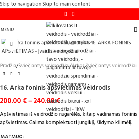
Skip to navigation
Skip to main content
MENIU
Click to enlarge
Pradžia
/
Šviečiantys veidrodžiai
/
Arkos šviečiantys veidrodžiai
16. Arka foninis apšvietimas veidrodis
200.00
€
–
240.00
€
Apšvietimas iš veidrodžio nugarėlės, kitaip vadinamas foninis
apšvietimas. Galima komplektuoti jungiklį, šildymo kilimėlį.
MATMUO