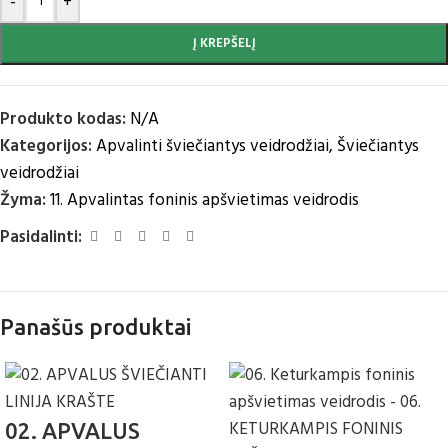
-
+
Į KREPŠELĮ
Produkto kodas:
N/A
Kategorijos:
Apvalinti šviečiantys veidrodžiai
,
Šviečiantys
veidrodžiai
Žyma:
11. Apvalintas foninis apšvietimas veidrodis
Pasidalinti:
Panašūs produktai
02. APVALUS