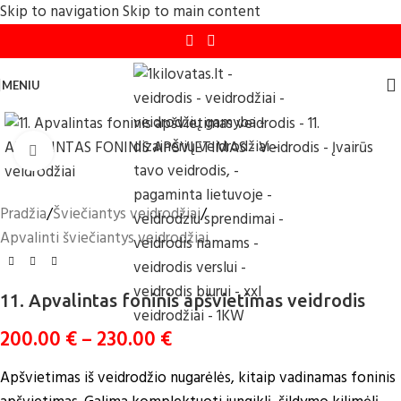
Skip to navigation
Skip to main content
MENIU
Click to enlarge
Pradžia
/
Šviečiantys veidrodžiai
/
Apvalinti šviečiantys veidrodžiai
11. Apvalintas foninis apšvietimas veidrodis
200.00
€
–
230.00
€
Apšvietimas iš veidrodžio nugarėlės, kitaip vadinamas foninis