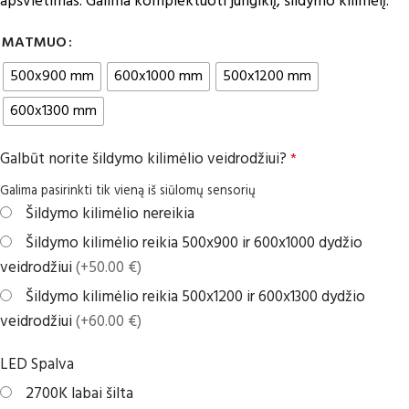
apšvietimas. Galima komplektuoti jungiklį, šildymo kilimėlį.
MATMUO
500x900 mm
600x1000 mm
500x1200 mm
600x1300 mm
Galbūt norite šildymo kilimėlio veidrodžiui?
*
Galima pasirinkti tik vieną iš siūlomų sensorių
Šildymo kilimėlio nereikia
Šildymo kilimėlio reikia 500x900 ir 600x1000 dydžio
veidrodžiui
(+50.00 €)
Šildymo kilimėlio reikia 500x1200 ir 600x1300 dydžio
veidrodžiui
(+60.00 €)
LED Spalva
2700K labai šilta