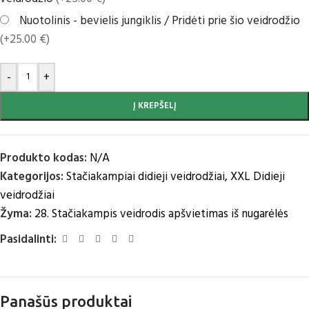
Nuotolinis - bevielis jungiklis / Pridėti prie šio veidrodžio
(+25.00 €)
-
+
Į KREPŠELĮ
Produkto kodas:
N/A
Kategorijos:
Stačiakampiai didieji veidrodžiai
,
XXL Didieji
veidrodžiai
Žyma:
28. Stačiakampis veidrodis apšvietimas iš nugarėlės
Pasidalinti:
Panašūs produktai