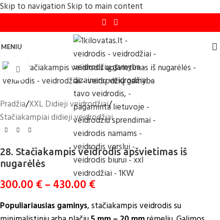
Skip to navigation
Skip to main content
MENIU
Click to enlarge
Pradžia
/
XXL Didieji veidrodžiai
/
Stačiakampiai didieji veidrodžiai
28. Stačiakampis veidrodis apšvietimas iš
nugarėlės
300.00
€
–
430.00
€
Populiariausias gaminys
, stačiakampis veidrodis su
minimalistiniu
arba plačiu
5 mm – 20 mm
rėmeliu. Galimos