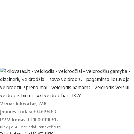
Vienas kilovatas, MB
Įmonės kodas:
304619469
PVM kodas:
LT100011110612
Klevų g. 49 Vaivadai, Panevėžio raj
Tel (užsakymai): +370 672 88704