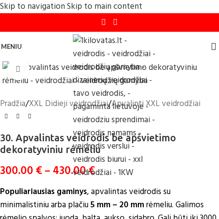
Skip to navigation
Skip to main content
MENIU
Click to enlarge
Pradžia
/
XXL Didieji veidrodžiai
/
Apvalinti XXL veidrodžiai
30. Apvalintas veidrodis be apšvietimo
dekoratyviniu rėmeliu
300.00
€
–
430.00
€
Populiariausias gaminys
, apvalintas veidrodis su
minimalistiniu
arba plačiu
5 mm – 20 mm
rėmeliu. Galimos
rėmelio spalvos: juoda, balta, aukso, sidabro. Gali būti iki 3000