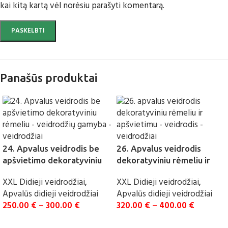
kai kitą kartą vėl norėsiu parašyti komentarą.
Panašūs produktai
24. Apvalus veidrodis be
26. Apvalus veidrodis
apšvietimo dekoratyviniu
dekoratyviniu rėmeliu ir
rėmeliu
apšvietimu
XXL Didieji veidrodžiai
,
XXL Didieji veidrodžiai
,
Apvalūs didieji veidrodžiai
Apvalūs didieji veidrodžiai
250.00
€
–
300.00
€
320.00
€
–
400.00
€
UŽSAKYTI
UŽSAKYTI