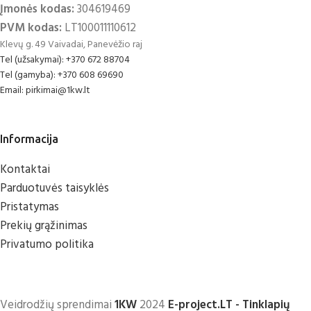
Įmonės kodas:
304619469
PVM kodas:
LT100011110612
Klevų g. 49 Vaivadai, Panevėžio raj
Tel (užsakymai): +370 672 88704
Tel (gamyba): +370 608 69690
Email: pirkimai@1kw.lt
Informacija
Kontaktai
Parduotuvės taisyklės
Pristatymas
Prekių grąžinimas
Privatumo politika
Veidrodžių sprendimai
1KW
2024
E-project.LT - Tinklapių