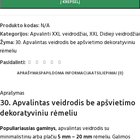
Į KREPŠELĮ
Produkto kodas:
N/A
Kategorijos:
Apvalinti XXL veidrodžiai
,
XXL Didieji veidrodžiai
Žyma:
30. Apvalintas veidrodis be apšvietimo dekoratyviniu
rėmeliu
Pasidalinti:
APRAŠYMAS
PAPILDOMA INFORMACIJA
ATSILIEPIMAI (0)
Aprašymas
30. Apvalintas veidrodis be apšvietimo
dekoratyviniu rėmeliu
Populiariausias gaminys
, apvalintas veidrodis su
minimalistiniu
arba plačiu
5 mm – 20 mm
rėmeliu. Galimos